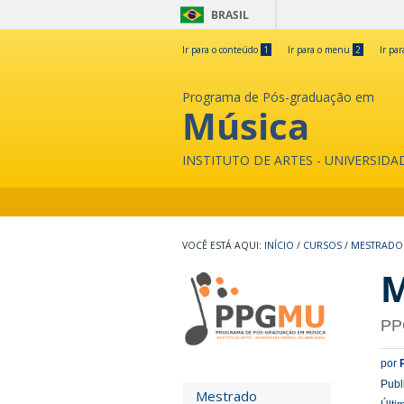
BRASIL
Ir para o conteúdo
1
Ir para o menu
2
Ir pa
Programa de Pós-graduação em
Música
INSTITUTO DE ARTES - UNIVERSID
INÍCIO
/
CURSOS
/
MESTRADO
M
P
por
Publ
Mestrado