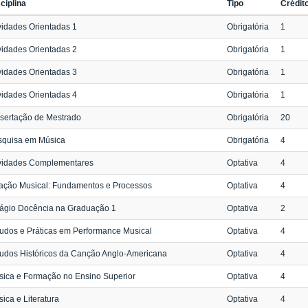
ciplina
Tipo
Crédit
vidades Orientadas 1
Obrigatória
1
vidades Orientadas 2
Obrigatória
1
vidades Orientadas 3
Obrigatória
1
vidades Orientadas 4
Obrigatória
1
sertação de Mestrado
Obrigatória
20
squisa em Música
Obrigatória
4
ividades Complementares
Optativa
4
ação Musical: Fundamentos e Processos
Optativa
4
tágio Docência na Graduação 1
Optativa
2
udos e Práticas em Performance Musical
Optativa
4
udos Históricos da Canção Anglo-Americana
Optativa
4
ica e Formação no Ensino Superior
Optativa
4
ica e Literatura
Optativa
4