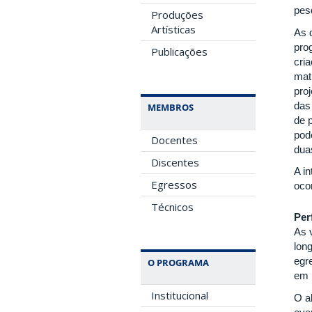
pes
Produções
Artísticas
As 
pro
Publicações
cri
mat
pro
das 
MEMBROS
de 
pod
Docentes
dua
Discentes
A in
Egressos
oco
Técnicos
Per
As 
lon
egr
O PROGRAMA
em n
Institucional
O a