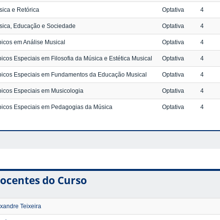
ica e Retórica
Optativa
4
sica, Educação e Sociedade
Optativa
4
icos em Análise Musical
Optativa
4
icos Especiais em Filosofia da Música e Estética Musical
Optativa
4
picos Especiais em Fundamentos da Educação Musical
Optativa
4
icos Especiais em Musicologia
Optativa
4
picos Especiais em Pedagogias da Música
Optativa
4
ocentes do Curso
xandre Teixeira