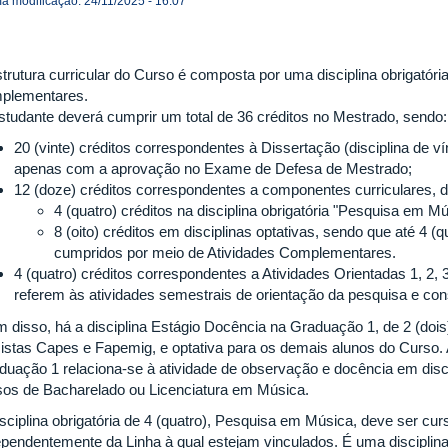
ma modificação: 24/11/2025 - 16:07
trutura curricular do Curso é composta por uma disciplina obrigatória,
plementares.
studante deverá cumprir um total de 36 créditos no Mestrado, sendo:
20 (vinte) créditos correspondentes à Dissertação (disciplina de v
apenas com a aprovação no Exame de Defesa de Mestrado;
12 (doze) créditos correspondentes a componentes curriculares, d
4 (quatro) créditos na disciplina obrigatória "Pesquisa em Mú
8 (oito) créditos em disciplinas optativas, sendo que até 4 
cumpridos por meio de Atividades Complementares.
4 (quatro) créditos correspondentes a Atividades Orientadas 1, 2, 
referem às atividades semestrais de orientação da pesquisa e cons
 disso, há a disciplina Estágio Docência na Graduação 1, de 2 (dois)
sistas Capes e Fapemig, e optativa para os demais alunos do Curso. A 
uação 1 relaciona-se à atividade de observação e docência em disci
sos de Bacharelado ou Licenciatura em Música.
isciplina obrigatória de 4 (quatro), Pesquisa em Música, deve ser cur
ependentemente da Linha à qual estejam vinculados. É uma discipli