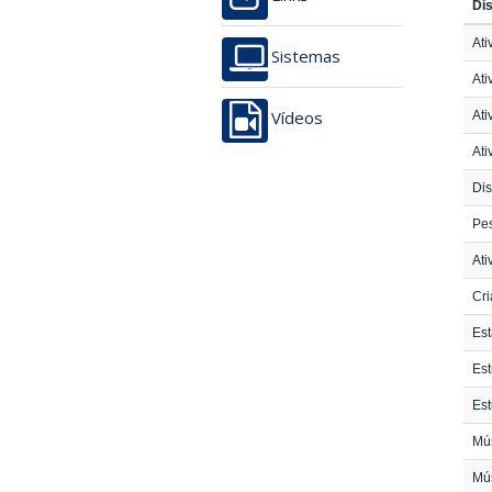
Dis
Ati
Sistemas
Ati
Ati
Vídeos
Ati
Dis
Pe
At
Cri
Es
Est
Est
Mús
Mús