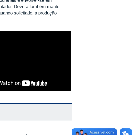
s ou anais e envolver-se em
entador. Deverá também manter
quando solicitado, a produção