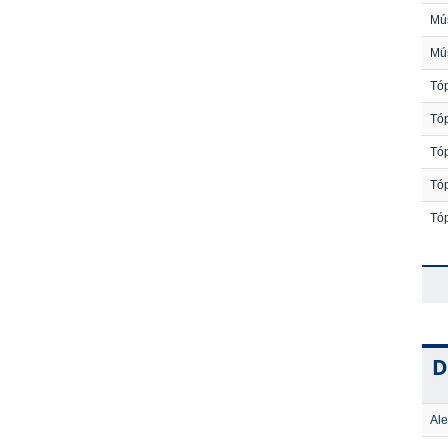
Mús
Mú
Tóp
Tóp
Tó
Tóp
Tó
D
Ale