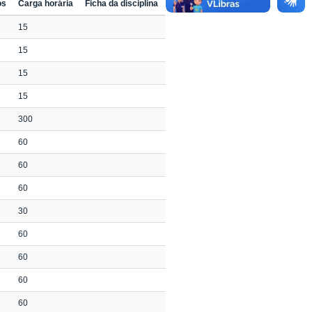
os
Carga horária
Ficha da disciplina
15
15
15
15
300
60
60
60
30
60
60
60
60