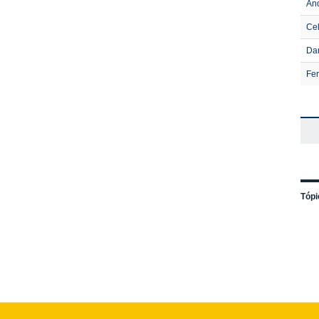
And
Cel
Dan
Fer
Tópi