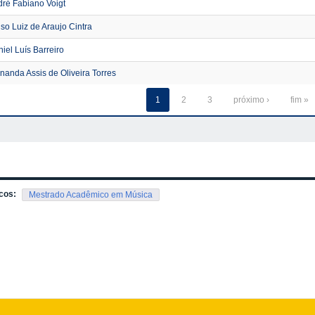
ré Fabiano Voigt
so Luiz de Araujo Cintra
iel Luís Barreiro
nanda Assis de Oliveira Torres
1
2
3
próximo ›
fim »
cos:
Mestrado Acadêmico em Música