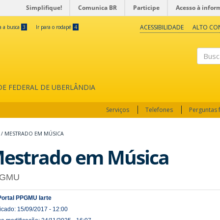
Simplifique!
Comunica BR
Participe
Acesso à infor
ACESSIBILIDADE
ALTO CO
ra a busca
3
Ir para o rodapé
4
Buscar
ADE FEDERAL DE UBERLÂNDIA
Serviços
Telefones
Perguntas 
/
MESTRADO EM MÚSICA
estrado em Música
PGMU
Portal PPGMU Iarte
icado: 15/09/2017 - 12:00