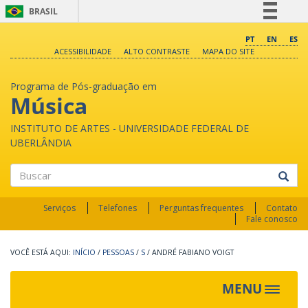
BRASIL
Simplifique!
PT
EN
ES
ACESSIBILIDADE
ALTO CONTRASTE
MAPA DO SITE
Comunica BR
Participe
Programa de Pós-graduação em
Acesso à informação
Música
Legislação
INSTITUTO DE ARTES - UNIVERSIDADE FEDERAL DE
Canais
UBERLÂNDIA
Buscar
Serviços
Telefones
Perguntas frequentes
Contato
Fale conosco
INÍCIO
/
PESSOAS
/
S
/
ANDRÉ FABIANO VOIGT
MENU
Toggle
navigat