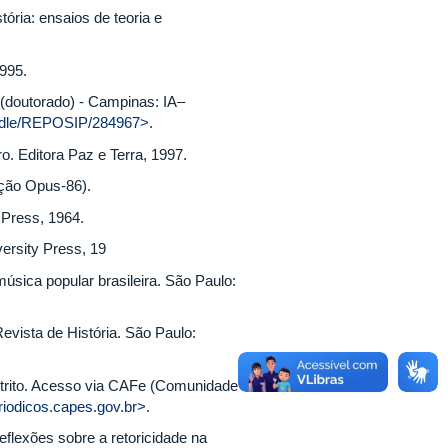
ria: ensaios de teoria e
1995.
(doutorado) - Campinas: IA–
handle/REPOSIP/284967>
.
 Editora Paz e Terra, 1997.
ção Opus-86).
 Press, 1964.
ersity Press, 19
sica popular brasileira. São Paulo:
evista de História. São Paulo:
rito. Acesso via CAFe (Comunidade
iodicos.capes.gov.br>
.
eflexões sobre a retoricidade na