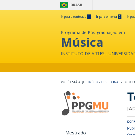
BRASIL
Ir para o conteúdo
1
Ir para o menu
2
Ir pa
Programa de Pós-graduação em
Música
INSTITUTO DE ARTES - UNIVERSID
INÍCIO
/
DISCIPLINAS
/
TÓPICO
T
IA
por
Publ
Mestrado