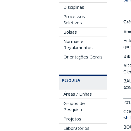
Últi
Disciplinas
Processos
Cré
Seletivos
Em
Bolsas
Est
Normas e
que
Regulamentos
Orientações Gerais
Bib
ADO
Cien
PESQUISA
BAIA
aca
Áreas / Linhas
___
201
Grupos de
Pesquisa
COO
<
ht
Projetos
BOU
Laboratórios