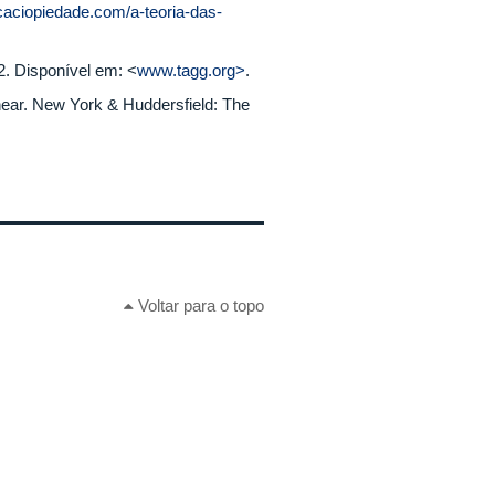
acaciopiedade.com/a-teoria-das-
2. Disponível em: <
www.tagg.org>
.
 hear. New York & Huddersfield: The
Voltar para o topo