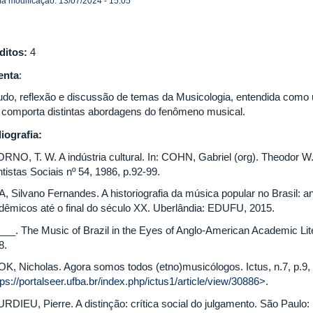
ma modificação: 13/07/2024 - 15:05
ditos:
4
enta
:
udo, reflexão e discussão de temas da Musicologia, entendida como 
 comporta distintas abordagens do fenômeno musical.
liografia:
RNO, T. W. A indústria cultural. In: COHN, Gabriel (org). Theodor W
tistas Sociais nº 54, 1986, p.92‐99.
, Silvano Fernandes. A historiografia da música popular no Brasil: an
dêmicos até o final do século XX. Uberlândia: EDUFU, 2015.
___. The Music of Brazil in the Eyes of Anglo-American Academic Lit
8.
K, Nicholas. Agora somos todos (etno)musicólogos. Ictus, n.7, p.9,
tps://portalseer.ufba.br/index.php/ictus1/article/view/30886>
.
RDIEU, Pierre. A distinção: crítica social do julgamento. São Paulo: