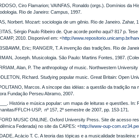
DOSO, Ciro Flamarion; VAINFAS, Ronaldo (orgs.). Domínios da Histó
odologia. Rio de Janeiro: Campus, 1997.
AS, Norbert. Mozart: sociologia de um gênio. Rio de Janeiro. Zahar, 
ITAS, Sérgio Paulo Ribeiro de. Que acorde ponho aqui? 817 p. Tese 
CAMP, 2010. Disponível em: <
http://www.repositorio.unicamp.br/
SBAWM, Eric; RANGER, T. A invenção das tradições. Rio de Janeiro.
MAN, Joseph. Musicologia. São Paulo: Martins Fontes, 1987. (Cole
RIAM, Alan, P. The anthropology of music. Northwestern University
DLETON, Richard. Studying popular music. Great Britain: Open Univ
OLITANO, Marcos. A síncope das idéias: a questão da tradição na mú
tora Fundação Perseu Abramo, 2007.
___. História e música popular: um mapa de leituras e questões. In: R
anitas/FFLCH-USP, nº 157, 2º semestre de 2007, pp. 153-171.
ORD MUSIC ONLINE. Oxford University Press. Site de acesso rest
dêmica Federada) no site da CAPES: <
http://www-oup-com.ez34.per
ADE, Acácio T. C. A teoria das tópicas e a musicalidade brasileira: r