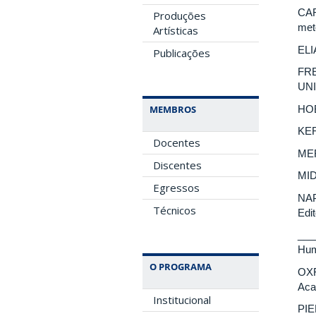
CAR
Produções
met
Artísticas
ELI
Publicações
FRE
UNI
HOB
MEMBROS
KER
Docentes
MER
Discentes
MID
Egressos
NAP
Técnicos
Edi
___
Hum
O PROGRAMA
OXF
Aca
Institucional
PIED