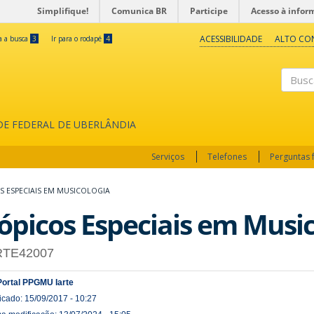
Simplifique!
Comunica BR
Participe
Acesso à infor
ACESSIBILIDADE
ALTO CO
ra a busca
3
Ir para o rodapé
4
Buscar
ADE FEDERAL DE UBERLÂNDIA
Serviços
Telefones
Perguntas 
S ESPECIAIS EM MUSICOLOGIA
ópicos Especiais em Music
RTE42007
Portal PPGMU Iarte
icado: 15/09/2017 - 10:27