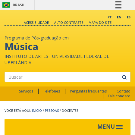
BRASIL
Simplifique!
PT
EN
ES
ACESSIBILIDADE
ALTO CONTRASTE
MAPA DO SITE
Comunica BR
Participe
Programa de Pós-graduação em
Acesso à informação
Música
Legislação
INSTITUTO DE ARTES - UNIVERSIDADE FEDERAL DE
Canais
UBERLÂNDIA
Buscar
Serviços
Telefones
Perguntas frequentes
Contato
Fale conosco
INÍCIO
/
PESSOAS
/
DOCENTES
MENU
Toggle
navigat