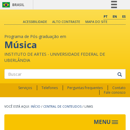
BRASIL
Simplifique!
PT
EN
ES
ACESSIBILIDADE
ALTO CONTRASTE
MAPA DO SITE
Comunica BR
Participe
Programa de Pós-graduação em
Acesso à informação
Música
Legislação
INSTITUTO DE ARTES - UNIVERSIDADE FEDERAL DE
Canais
UBERLÂNDIA
Buscar
Serviços
Telefones
Perguntas frequentes
Contato
Fale conosco
INÍCIO
/
CENTRAL DE CONTEUDOS
/
LINKS
MENU
Toggle
navigat