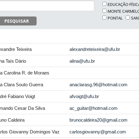
EDUCAÇÃO FÍSIC
MONTE CARMEL
PONTAL
SAN
PESQUISAR
exandre Teixeira
alexandreteixeira@ufu.br
ina Taís Dário
alina@ufu.br
a Carolina R. de Moraes
a Clara Souto Guerra
anaclarasg.96@hotmail.com
dré Fabiano Voigt
afvoigt@ufu.br
mando Cesar Da Silva
ac_guitar@hotmail.com
uno Caldeira
brunocaldeira20@gmail.com
rlos Giovanny Domingos Vaz
carlosgiovanny@gmail.com