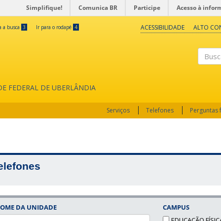
Simplifique!
Comunica BR
Participe
Acesso à infor
ACESSIBILIDADE
ALTO CO
ra a busca
3
Ir para o rodapé
4
Buscar
ADE FEDERAL DE UBERLÂNDIA
Serviços
Telefones
Perguntas 
elefones
OME DA UNIDADE
CAMPUS
EDUCAÇÃO FÍSIC