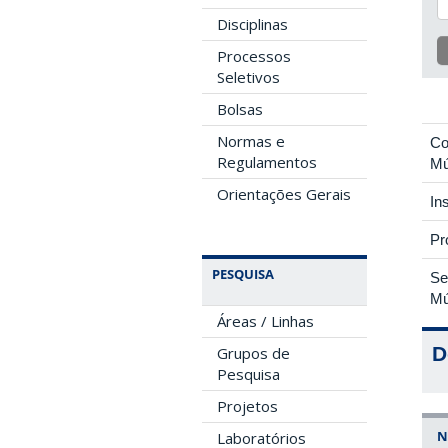
Disciplinas
Processos
Seletivos
Bolsas
Normas e
Co
Regulamentos
Mú
Orientações Gerais
In
Pr
PESQUISA
Se
Mú
Áreas / Linhas
D
Grupos de
Pesquisa
Projetos
N
Laboratórios