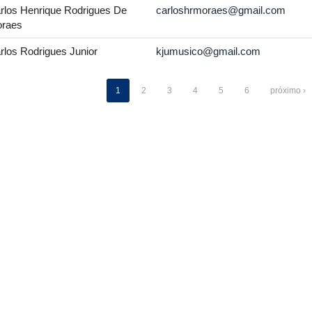
rlos Henrique Rodrigues De
carloshrmoraes@gmail.com
raes
rlos Rodrigues Junior
kjumusico@gmail.com
1
2
3
4
5
6
próximo ›