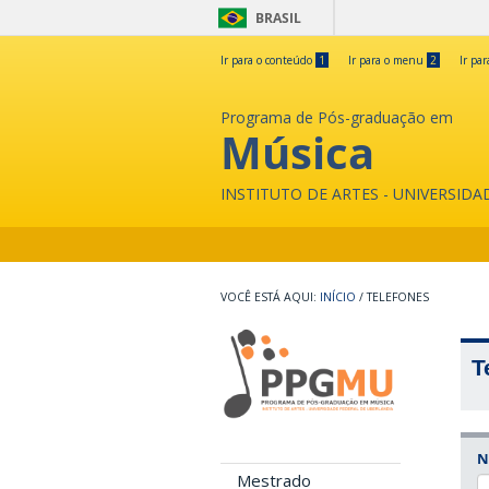
BRASIL
Ir para o conteúdo
1
Ir para o menu
2
Ir pa
Programa de Pós-graduação em
Música
INSTITUTO DE ARTES - UNIVERSID
INÍCIO
/
TELEFONES
T
N
Mestrado