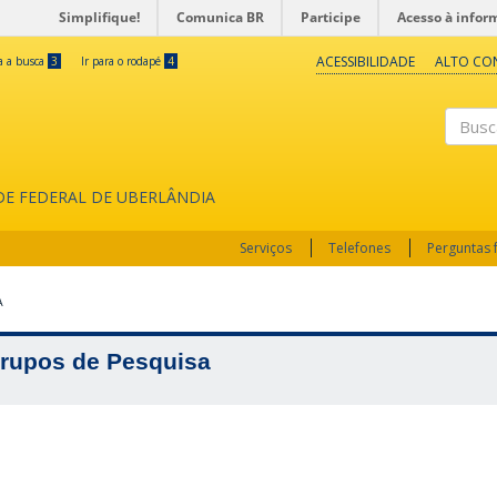
Simplifique!
Comunica BR
Participe
Acesso à infor
ACESSIBILIDADE
ALTO CO
ra a busca
3
Ir para o rodapé
4
Buscar
ADE FEDERAL DE UBERLÂNDIA
Serviços
Telefones
Perguntas 
A
rupos de Pesquisa