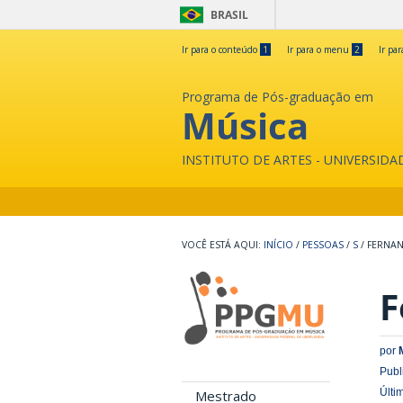
BRASIL
Ir para o conteúdo
1
Ir para o menu
2
Ir pa
Programa de Pós-graduação em
Música
INSTITUTO DE ARTES - UNIVERSID
INÍCIO
/
PESSOAS
/
S
/
FERNAN
F
por
Publ
Últi
Mestrado