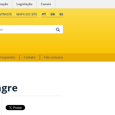
mação
Legislação
Canais
NTRASTE
MAPA DO SITE
PT
EN
ES
frequentes
Contato
Fale conosco
agre