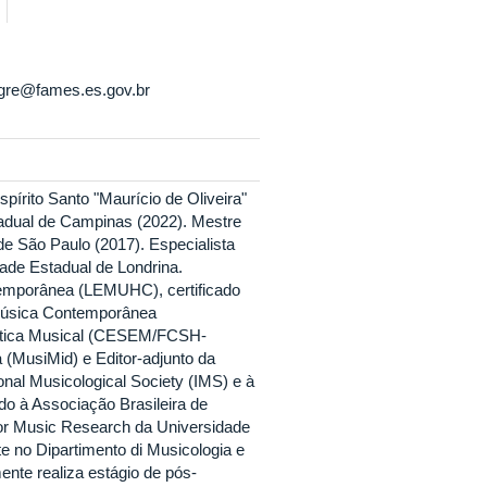
gre@fames.es.gov.br
pírito Santo "Maurício de Oliveira"
tadual de Campinas (2022). Mestre
e São Paulo (2017). Especialista
ade Estadual de Londrina.
temporânea (LEMUHC), certificado
Música Contemporânea
ética Musical (CESEM/FCSH-
(MusiMid) e Editor-adjunto da
onal Musicological Society (IMS) e à
do à Associação Brasileira de
or Music Research da Universidade
te no Dipartimento di Musicologia e
mente realiza estágio de pós-