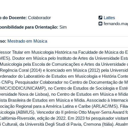
o do Docente:
Colaborador
Lattes
fernando.ma
ponibilidade para Orientação:
Sim
so:
Mestrado em Música
fessor Titular em Musicologia Histórica na Faculdade de Música do Es
MES). Doutor em Música pelo Instituto de Artes da Universidade Es
Musicologia pela Escola de Comunicações e Artes da Universidade d
Regência Coral (2014) e licenciado em Música (2012) pela Universid
rdenador do Laboratório de Estudos em Musicologia e História Con
o CNPq. Pesquisador Colaborador no Centro de Documentação de 
MC/CIDDIC/UNICAMP), no Centro de Estudos de Sociologia e Est
versidade Nova de Lisboa), no Centro de Estudos em Música e Mídia 
ista Brasileira de Estudos em Música e Mídia. Associado à Internaci
ociação Regional para a América Latina e Caribe (ARLAC/IMS). Filia
icologia (ABMUS). Vencedor do II prêmio Otto Mayer-Serra Award f
Califórnia-Riverside, edição de 2022. Em 2023 foi pesquisador visitan
 Culturali, da Università Degli Studi di Pavia, Cremona (Itália). Atual