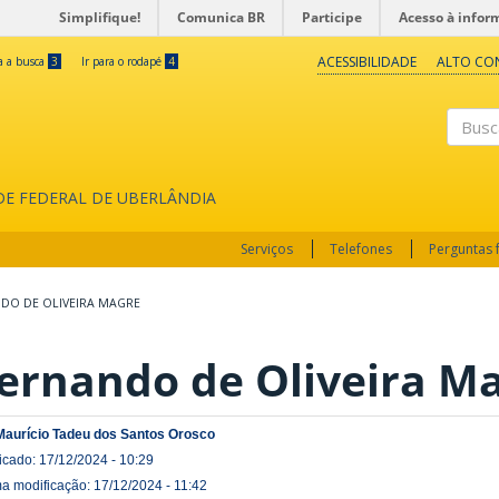
Simplifique!
Comunica BR
Participe
Acesso à infor
ACESSIBILIDADE
ALTO CO
ra a busca
3
Ir para o rodapé
4
Buscar
ADE FEDERAL DE UBERLÂNDIA
Serviços
Telefones
Perguntas 
DO DE OLIVEIRA MAGRE
ernando de Oliveira M
Maurício Tadeu dos Santos Orosco
icado: 17/12/2024 - 10:29
ma modificação: 17/12/2024 - 11:42