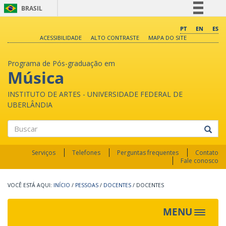
BRASIL
Simplifique!
PT
EN
ES
ACESSIBILIDADE
ALTO CONTRASTE
MAPA DO SITE
Comunica BR
Participe
Programa de Pós-graduação em
Acesso à informação
Música
Legislação
INSTITUTO DE ARTES - UNIVERSIDADE FEDERAL DE
Canais
UBERLÂNDIA
Buscar
Serviços
Telefones
Perguntas frequentes
Contato
Fale conosco
INÍCIO
/
PESSOAS
/
DOCENTES
/
DOCENTES
MENU
Toggle
navigat