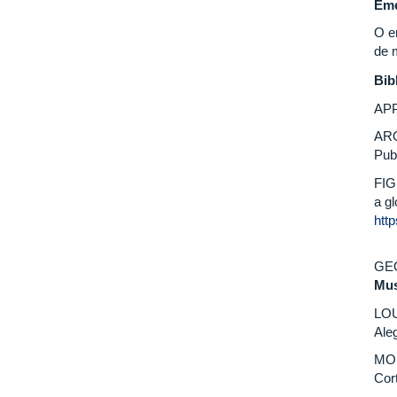
Eme
O e
de 
Bib
APP
ARÓ
Pub
FIG
a g
htt
GEO
Mus
LOU
Aleg
MOR
Cor