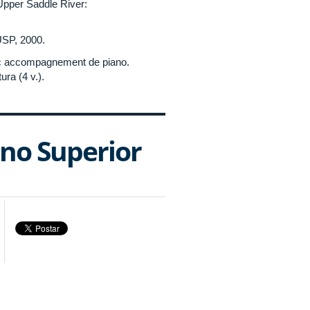
pper Saddle River:
USP, 2000.
c accompagnement de piano.
tura (4 v.).
no Superior