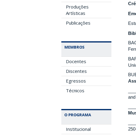
Cré
Produções
Artísticas
Eme
Publicações
Est
Bib
BAC
MEMBROS
Fer
BAR
Docentes
Uni
Discentes
BUE
Egressos
Ass
Técnicos
___
and
____
Mus
O PROGRAMA
____
Institucional
250