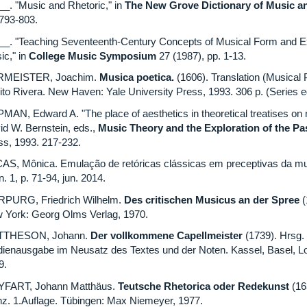
__. "Music and Rhetoric," in
The New Grove Dictionary of Music a
 793-803.
__. "Teaching Seventeenth-Century Concepts of Musical Form and E
ic," in
College Music Symposium
27 (1987), pp. 1-13.
MEISTER, Joachim.
Musica poetica.
(1606). Translation (Musical
ito Rivera. New Haven: Yale University Press, 1993. 306 p. (Series e
PMAN, Edward A. "The place of aesthetics in theoretical treatises on
id W. Bernstein, eds.,
Music Theory and the Exploration of the Pas
ss, 1993. 217-232.
AS, Mônica. Emulação de retóricas clássicas em preceptivas da mu
n. 1, p. 71-94, jun. 2014.
PURG, Friedrich Wilhelm.
Des critischen Musicus an der Spree
(
 York: Georg Olms Verlag, 1970.
TTHESON, Johann.
Der vollkommene Capellmeister
(1739). Hrsg.
dienausgabe im Neusatz des Textes und der Noten. Kassel, Basel, Lo
99.
FART, Johann Matthäus.
Teutsche Rhetorica oder Redekunst
(16
nz. 1.Auflage. Tübingen: Max Niemeyer, 1977.