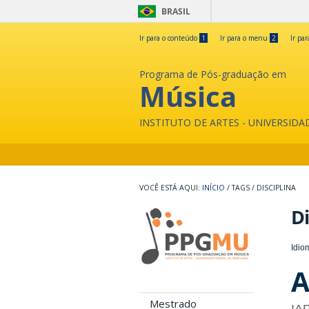
BRASIL
Ir para o conteúdo
1
Ir para o menu
2
Ir pa
Programa de Pós-graduação em
Música
INSTITUTO DE ARTES - UNIVERSID
INÍCIO
/
TAGS
/
DISCIPLINA
Di
Idio
A
Mestrado