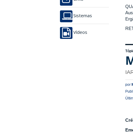
QU
Aus
Sistemas
Erg
RET
Vídeos
Tópi
M
IA
por
Publ
Últi
Cré
Eme