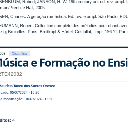
ENBLUM, Robert; JANSON, H. W. 19th century art. ed. rev. ampl. U
rson/Prentice Hall, 2005.
EN, Charles. A geração romântica. Ed. rev. e ampl. São Paulo: ED
UMANN, Robert. Collection complète des mélodies pour chant ave
zig; Bruxelles; Paris: Breitkopf & Härtel: Costallat, [impr. 196-?]. Parti
cos:
Disciplina
úsica e Formação no Ensi
RTE42032
Maurício Tadeu dos Santos Orosco
icado: 05/07/2024 - 16:26
ma modificação: 10/07/2024 - 16:50
ditos:
4