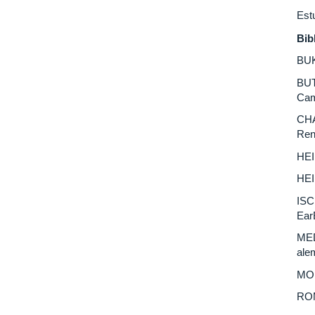
Est
Bib
BUK
BUT
Cam
CHA
Ren
HEI
HEI
ISC
EarB
MED
ale
MOI
ROM