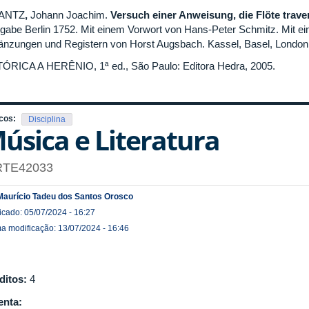
ANTZ
,
Johann Joachim.
Versuch einer Anweisung, die Flöte traver
gabe Berlin 1752. Mit einem Vorwort von Hans-Peter Schmitz. Mit 
änzungen und Registern von Horst Augsbach. Kassel, Basel, London: 
ÓRICA A HERÊNIO, 1ª ed., São Paulo: Editora Hedra, 2005.
cos:
Disciplina
úsica e Literatura
RTE42033
Maurício Tadeu dos Santos Orosco
icado: 05/07/2024 - 16:27
ma modificação: 13/07/2024 - 16:46
ditos:
4
nta: