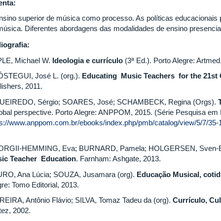
nta:
nsino superior de música como processo. As políticas educacionais 
música. Diferentes abordagens das modalidades de ensino presencial,
liografia:
LE, Michael W.
Ideologia e currículo
(3ª Ed.). Porto Alegre: Artmed
STEGUI, José L. (org.).
Educating Music Teachers for the 21st
lishers, 2011.
UEIREDO, Sérgio; SOARES, José; SCHAMBECK, Regina (Orgs).
lobal perspective. Porto Alegre: ANPPOM, 2015. (Série Pesquisa em M
ps://www.anppom.com.br/ebooks/index.php/pmb/catalog/view/5/7/35-
RGII-HEMMING, Eva; BURNARD, Pamela; HOLGERSEN, Sven-E
ic Teacher Education
. Farnham: Ashgate, 2013.
RO, Ana Lúcia; SOUZA, Jusamara (org).
Educação Musical, cotid
re: Tomo Editorial, 2013.
EIRA, Antônio Flávio; SILVA, Tomaz Tadeu da (org).
Currículo, Cu
tez, 2002.