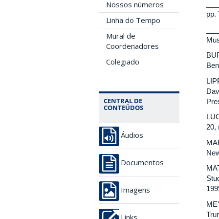
Nossos números
___
pp.
Linha do Tempo
___
Mural de
Mus
Coordenadores
BUR
Colegiado
Ben
LIP
Dav
CENTRAL DE
Pre
CONTEÚDOS
LUC
20, 
Áudios
MAR
New
Documentos
MA
Stu
19
Imagens
MEY
Tru
Links