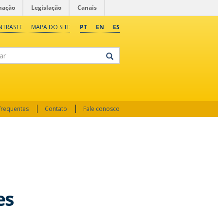
mação
Legislação
Canais
NTRASTE
MAPA DO SITE
PT
EN
ES
frequentes
Contato
Fale conosco
es