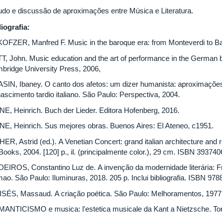
udo e discussão de aproximações entre Música e Literatura.
liografia:
OFZER, Manfred F. Music in the baroque era: from Monteverdi to B
T, John. Music education and the art of performance in the German
bridge University Press, 2006,
SIN, Ibaney. O canto dos afetos: um dizer humanista: aproximações
ascimento tardio italiano. São Paulo: Perspectiva, 2004.
NE, Heinrich. Buch der Lieder. Editora Hofenberg, 2016.
NE, Heinrich. Sus mejores obras. Buenos Aires: El Ateneo, c1951.
HER, Astrid (ed.). A Venetian Concert: grand italian architecture an
ooks, 2004. [120] p., il. (principalmente color.), 29 cm. ISBN 39374
EIROS, Constantino Luz de. A invenção da modernidade literária: Fr
mao. São Paulo: Iluminuras, 2018. 205 p. Inclui bibliografia. ISBN 97
SÉS, Massaud. A criação poética. São Paulo: Melhoramentos, 1977.
ANTICISMO e musica: l'estetica musicale da Kant a Nietzsche. To