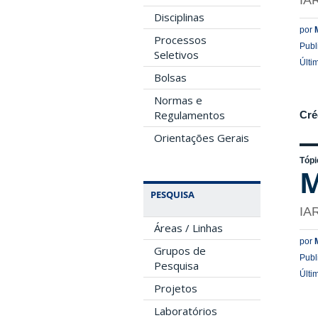
IA
Disciplinas
por
Processos
Publ
Seletivos
Últi
Bolsas
Normas e
Regulamentos
Cré
Orientações Gerais
Tópi
M
PESQUISA
IA
Áreas / Linhas
por
Grupos de
Publ
Pesquisa
Últi
Projetos
Laboratórios