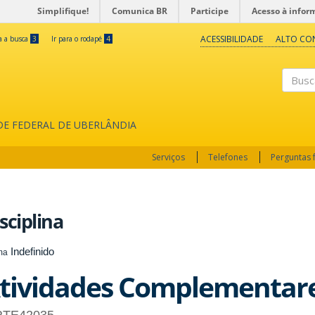
Simplifique!
Comunica BR
Participe
Acesso à infor
ACESSIBILIDADE
ALTO CO
ra a busca
3
Ir para o rodapé
4
Buscar
ADE FEDERAL DE UBERLÂNDIA
Serviços
Telefones
Perguntas 
sciplina
Indefinido
ma
tividades Complementar