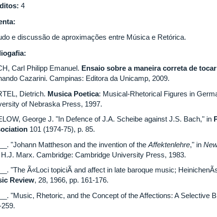
ditos:
4
nta:
udo e discussão de aproximações entre Música e Retórica.
liogafia:
H, Carl Philipp Emanuel.
Ensaio sobre a maneira correta de tocar
nando Cazarini. Campinas: Editora da Unicamp, 2009.
TEL, Dietrich.
Musica Poetica
: Musical-Rhetorical Figures in Ger
versity of Nebraska Press, 1997.
LOW, George J. "In Defence of J.A. Scheibe against J.S. Bach," in
ociation
101 (1974-75), p. 85.
__. "Johann Mattheson and the invention of the
Affektenlehre
," in
New
 H.J. Marx. Cambridge: Cambridge University Press, 1983.
_. "The Ã«Loci topiciÃ­ and affect in late baroque music; HeinichenÃ­
ic Review
, 28, 1966, pp. 161-176.
_. "Music, Rhetoric, and the Concept of the Affections: A Selective Bi
-259.