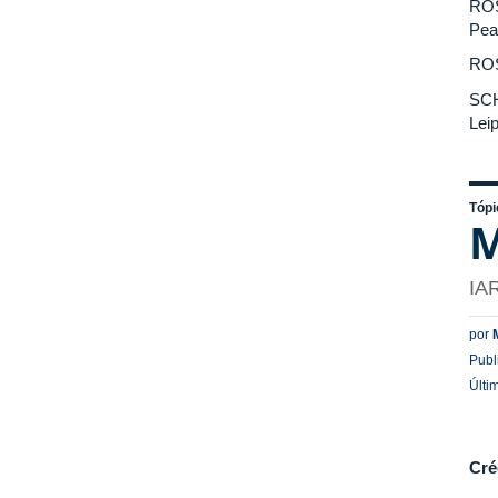
ROS
Pea
ROS
SCH
Leip
Tópi
M
IA
por
Publ
Últi
Cré