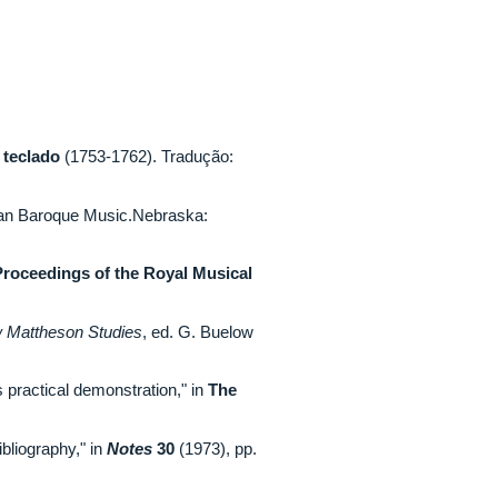
 teclado
(1753-1762). Tradução:
man Baroque Music.Nebraska:
Proceedings of the Royal Musical
 Mattheson Studies
, ed. G. Buelow
s practical demonstration," in
The
bliography," in
Notes
30
(1973), pp.