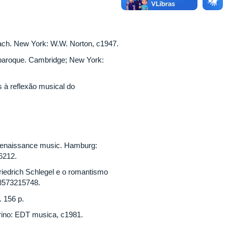
ach. New York: W.W. Norton, c1947.
 baroque. Cambridge; New York:
 à reflexão musical do
d renaissance music. Hamburg:
06212.
iedrich Schlegel e o romantismo
88573215748.
 156 p.
rino: EDT musica, c1981.