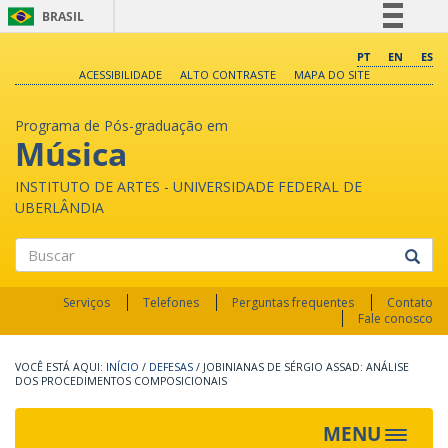
BRASIL
Simplifique!
PT
EN
ES
ACESSIBILIDADE
ALTO CONTRASTE
MAPA DO SITE
Comunica BR
Participe
Programa de Pós-graduação em
Acesso à informação
Música
Legislação
INSTITUTO DE ARTES - UNIVERSIDADE FEDERAL DE
Canais
UBERLÂNDIA
Buscar
Serviços
Telefones
Perguntas frequentes
Contato
Fale conosco
INÍCIO
/
DEFESAS
/
JOBINIANAS DE SÉRGIO ASSAD: ANÁLISE
DOS PROCEDIMENTOS COMPOSICIONAIS
MENU
Toggle