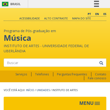
BRASIL
Simplifique!
PT
EN
ES
ACESSIBILIDADE
ALTO CONTRASTE
MAPA DO SITE
Comunica BR
Participe
Programa de Pós-graduação em
Acesso à informação
Música
Legislação
INSTITUTO DE ARTES - UNIVERSIDADE FEDERAL DE
Canais
UBERLÂNDIA
Buscar
Serviços
Telefones
Perguntas frequentes
Contato
Fale conosco
INÍCIO
/
UNIDADES
/
INSTITUTO DE ARTES
MENU
Toggle
navigat