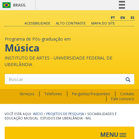
BRASIL
Simplifique!
PT
EN
ES
ACESSIBILIDADE
ALTO CONTRASTE
MAPA DO SITE
Comunica BR
Participe
Programa de Pós-graduação em
Acesso à informação
Música
Legislação
INSTITUTO DE ARTES - UNIVERSIDADE FEDERAL DE
Canais
UBERLÂNDIA
Buscar
Serviços
Telefones
Perguntas frequentes
Contato
Fale conosco
INÍCIO
/
PROJETOS DE PESQUISA
/
SOCIABILIDADES E
EDUCAÇÃO MUSICAL: ESTUDOS EM UBERLÂNDIA - MG
MENU
Toggle