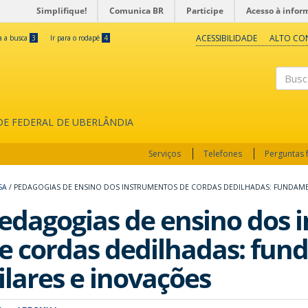
Simplifique!
Comunica BR
Participe
Acesso à infor
ACESSIBILIDADE
ALTO CO
ra a busca
3
Ir para o rodapé
4
Buscar
ADE FEDERAL DE UBERLÂNDIA
Serviços
Telefones
Perguntas 
SA
/
PEDAGOGIAS DE ENSINO DOS INSTRUMENTOS DE CORDAS DEDILHADAS: FUNDAMEN
edagogias de ensino dos 
e cordas dedilhadas: fun
ilares e inovações