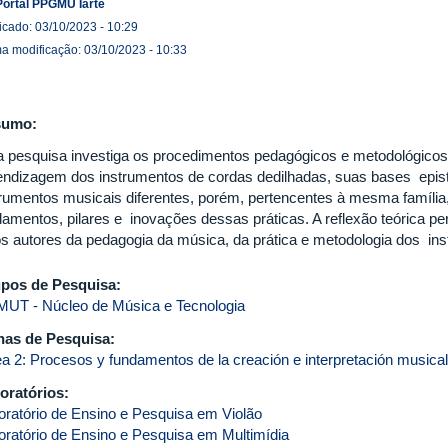
Portal PPGMU Iarte
icado: 03/10/2023 - 10:29
ma modificação: 03/10/2023 - 10:33
sumo:
a pesquisa investiga os procedimentos pedagógicos e metodológicos 
endizagem dos instrumentos de cordas dedilhadas, suas bases epist
trumentos musicais diferentes, porém, pertencentes à mesma família
damentos, pilares e inovações dessas práticas. A reflexão teórica p
os autores da pedagogia da música, da prática e metodologia dos in
pos de Pesquisa:
UT - Núcleo de Música e Tecnologia
has de Pesquisa:
ea 2: Procesos y fundamentos de la creación e interpretación musical
oratórios:
oratório de Ensino e Pesquisa em Violão
oratório de Ensino e Pesquisa em Multimídia