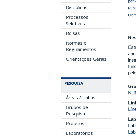
por
Disciplinas
Publ
Últi
Processos
Seletivos
Bolsas
Re
Normas e
Est
Regulamentos
apr
Orientações Gerais
ins
fun
pel
PESQUISA
Gru
NUM
Áreas / Linhas
Lin
Grupos de
Lín
Pesquisa
Lab
Projetos
Lab
Lab
Laboratórios