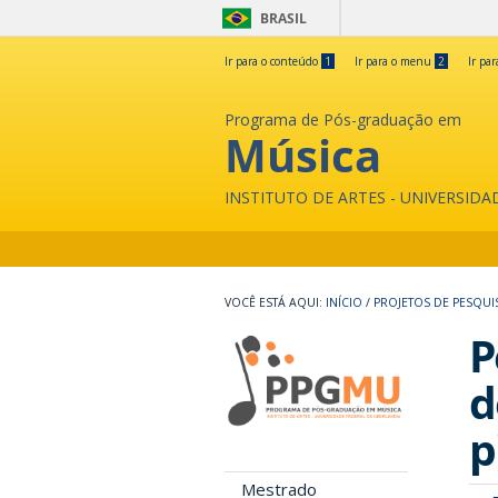
BRASIL
Ir para o conteúdo
1
Ir para o menu
2
Ir pa
Programa de Pós-graduação em
Música
INSTITUTO DE ARTES - UNIVERSID
INÍCIO
/
PROJETOS DE PESQUI
P
d
p
Mestrado