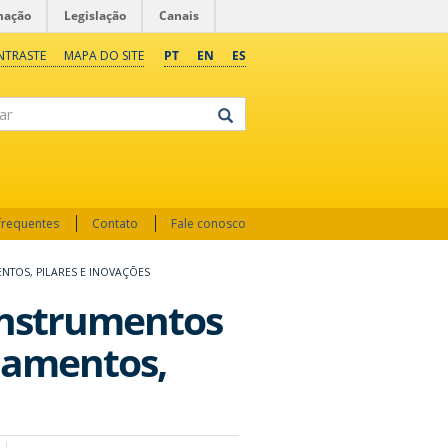
mação
Legislação
Canais
NTRASTE
MAPA DO SITE
PT
EN
ES
frequentes
Contato
Fale conosco
TOS, PILARES E INOVAÇÕES
instrumentos
damentos,