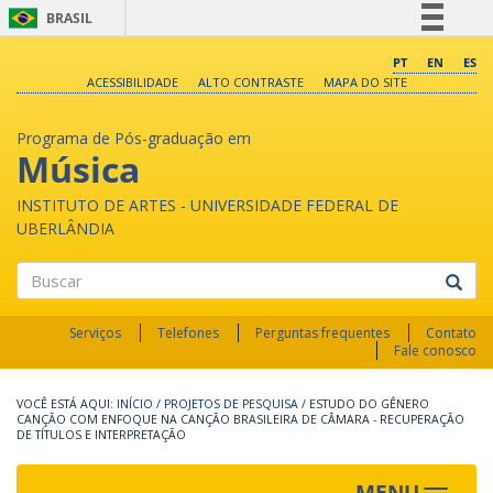
BRASIL
Simplifique!
PT
EN
ES
ACESSIBILIDADE
ALTO CONTRASTE
MAPA DO SITE
Comunica BR
Participe
Programa de Pós-graduação em
Acesso à informação
Música
Legislação
INSTITUTO DE ARTES - UNIVERSIDADE FEDERAL DE
Canais
UBERLÂNDIA
Buscar
Serviços
Telefones
Perguntas frequentes
Contato
Fale conosco
INÍCIO
/
PROJETOS DE PESQUISA
/
ESTUDO DO GÊNERO
CANÇÃO COM ENFOQUE NA CANÇÃO BRASILEIRA DE CÂMARA - RECUPERAÇÃO
DE TÍTULOS E INTERPRETAÇÃO
MENU