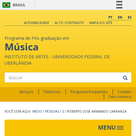
BRASIL
Simplifique!
PT
EN
ES
ACESSIBILIDADE
ALTO CONTRASTE
MAPA DO SITE
Comunica BR
Participe
Programa de Pós-graduação em
Acesso à informação
Música
Legislação
INSTITUTO DE ARTES - UNIVERSIDADE FEDERAL DE
Canais
UBERLÂNDIA
Buscar
Serviços
Telefones
Perguntas frequentes
Contato
Fale conosco
INÍCIO
/
PESSOAS
/
S
/
ROBERTO JOSÉ ARMANDO CARRANZA
MENU
Toggle
navigat