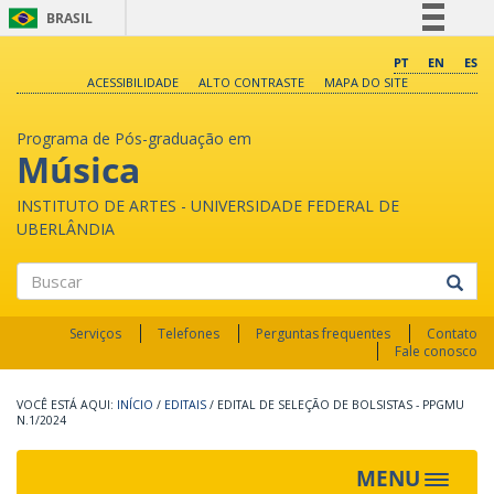
BRASIL
Simplifique!
PT
EN
ES
ACESSIBILIDADE
ALTO CONTRASTE
MAPA DO SITE
Comunica BR
Participe
Programa de Pós-graduação em
Acesso à informação
Música
Legislação
INSTITUTO DE ARTES - UNIVERSIDADE FEDERAL DE
Canais
UBERLÂNDIA
Buscar
Serviços
Telefones
Perguntas frequentes
Contato
Fale conosco
INÍCIO
/
EDITAIS
/
EDITAL DE SELEÇÃO DE BOLSISTAS - PPGMU
N.1/2024
MENU
Toggle