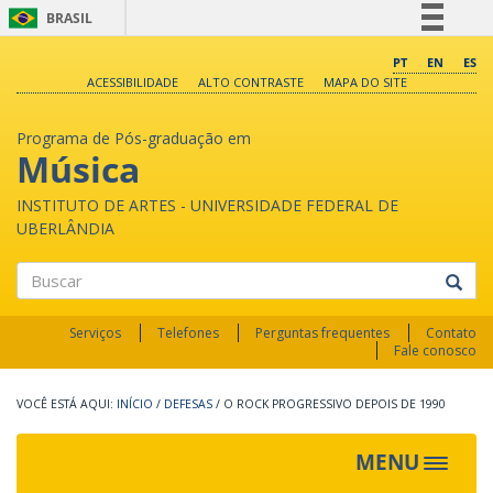
BRASIL
Simplifique!
PT
EN
ES
ACESSIBILIDADE
ALTO CONTRASTE
MAPA DO SITE
Comunica BR
Participe
Programa de Pós-graduação em
Acesso à informação
Música
Legislação
INSTITUTO DE ARTES - UNIVERSIDADE FEDERAL DE
Canais
UBERLÂNDIA
Buscar
Serviços
Telefones
Perguntas frequentes
Contato
Fale conosco
INÍCIO
/
DEFESAS
/
O ROCK PROGRESSIVO DEPOIS DE 1990
MENU
Toggle
navigat