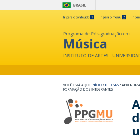
BRASIL
Ir para o conteúdo
1
Ir para o menu
2
Ir pa
Programa de Pós-graduação em
Música
INSTITUTO DE ARTES - UNIVERSID
INÍCIO
/
DEFESAS
/
APRENDIZA
FORMAÇÃO DOS INTEGRANTES
A
d
u