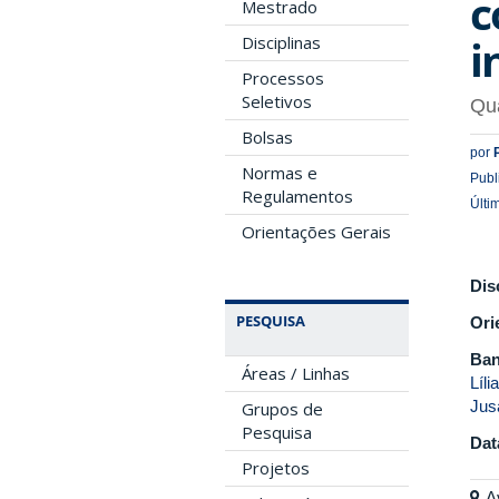
c
Mestrado
i
Disciplinas
Processos
Seletivos
Qua
Bolsas
por
Normas e
Publ
Regulamentos
Últi
Orientações Gerais
Dis
PESQUISA
Ori
Ban
Áreas / Linhas
Líl
Jus
Grupos de
Pesquisa
Dat
Projetos
A