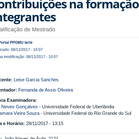
ontribuições na formação
ntegrantes
lificação de Mestrado
Portal PPGMU Iarte
icado: 08/12/2017 - 10:07
ma modificação: 08/12/2017 - 10:07
cente:
Leise Garcia Sanches
entador:
Fernanda de Assis Oliveira
ca Examinadora:
ia Neves Gonçalves
- Universidade Federal de Uberlândia
amara Vieira Souza
- Universidade Federal do Rio Grande do Sul
a e Horário:
28/11/2017 - 13:15
v. João Naves de Ávila, 2121