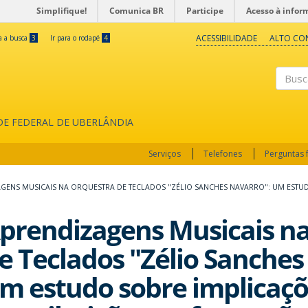
Simplifique!
Comunica BR
Participe
Acesso à infor
ACESSIBILIDADE
ALTO CO
ra a busca
3
Ir para o rodapé
4
Buscar
ADE FEDERAL DE UBERLÂNDIA
Serviços
Telefones
Perguntas 
GENS MUSICAIS NA ORQUESTRA DE TECLADOS "ZÉLIO SANCHES NAVARRO": UM ESTUD
prendizagens Musicais n
e Teclados "Zélio Sanches
m estudo sobre implicaçõ