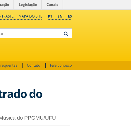
mação
Legislação
Canais
NTRASTE
MAPA DO SITE
PT
EN
ES
frequentes
Contato
Fale conosco
trado do
em Música do PPGMU/UFU