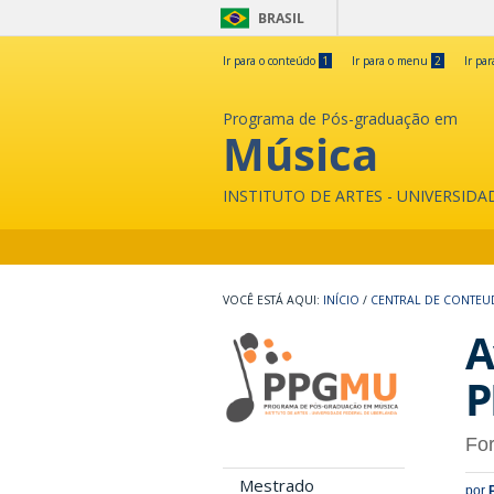
BRASIL
Ir para o conteúdo
1
Ir para o menu
2
Ir pa
Programa de Pós-graduação em
Música
INSTITUTO DE ARTES - UNIVERSID
INÍCIO
/
CENTRAL DE CONTE
A
P
Fo
Mestrado
por