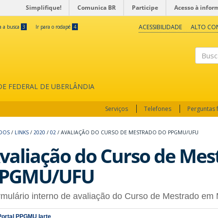
Simplifique!
Comunica BR
Participe
Acesso à infor
ACESSIBILIDADE
ALTO CO
ra a busca
3
Ir para o rodapé
4
Buscar
ADE FEDERAL DE UBERLÂNDIA
Serviços
Telefones
Perguntas 
UDOS
/
LINKS
/
2020
/
02
/
AVALIAÇÃO DO CURSO DE MESTRADO DO PPGMU/UFU
valiação do Curso de Mes
PGMU/UFU
rmulário interno de avaliação do Curso de Mestrado 
Portal PPGMU Iarte