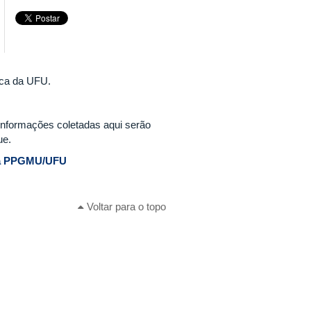
sica da UFU.
informações coletadas aqui serão
ue.
ica PPGMU/UFU
Voltar para o topo