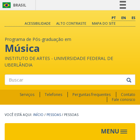
BRASIL
Simplifique!
PT
EN
ES
ACESSIBILIDADE
ALTO CONTRASTE
MAPA DO SITE
Comunica BR
Participe
Programa de Pós-graduação em
Acesso à informação
Música
Legislação
INSTITUTO DE ARTES - UNIVERSIDADE FEDERAL DE
Canais
UBERLÂNDIA
Buscar
Serviços
Telefones
Perguntas frequentes
Contato
Fale conosco
INÍCIO
/
PESSOAS
/
PESSOAS
MENU
Toggle
navigat