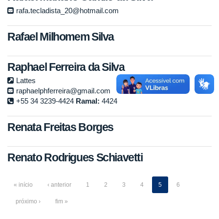
rafa.tecladista_20@hotmail.com
Rafael Milhomem Silva
Raphael Ferreira da Silva
Lattes
raphaelphferreira@gmail.com
+55 34 3239-4424
Ramal:
4424
Renata Freitas Borges
Renato Rodrigues Schiavetti
« início
‹ anterior
1
2
3
4
5
6
próximo ›
fim »