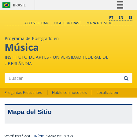
BRASIL
Simplifique!
PT
EN
ES
ACCESIBILIDAD
HIGH CONTRAST
MAPA DEL SITIO
Comunica BR
Participe
Programa de Postgrado en
Acesso à informação
Música
Legislação
INSTITUTO DE ARTES - UNIVERSIDAD FEDERAL DE
Canais
UBERLÂNDIA
Buscar
Preguntas Frecuentes
Hable con nosotros
Localizacion
Mapa del Sitio
INÍCIO
/
MAPA DEL SITIO